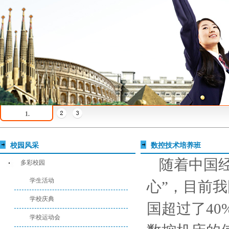
1.
校园风采
数控技术培养班
随着中国
多彩校园
学生活动
心”，目前我
学校庆典
国超过了40
学校运动会