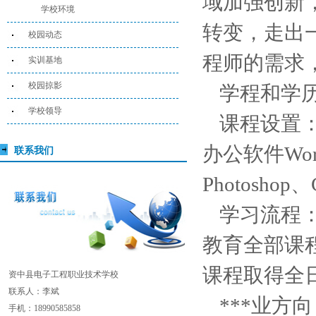
域加强创新，
学校环境
转变，走出
校园动态
程师的需求
实训基地
校园掠影
学程和学历
学校领导
课程设置
办公软件Wor
联系我们
Photosho
学习流程：
教育全部课
课程取得全
资中县电子工程职业技术学校
联系人：李斌
***业方
手机：18990585858