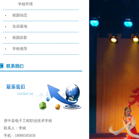
学校环境
校园动态
实训基地
校园掠影
学校领导
联系我们
资中县电子工程职业技术学校
联系人：李斌
手机：18990585858